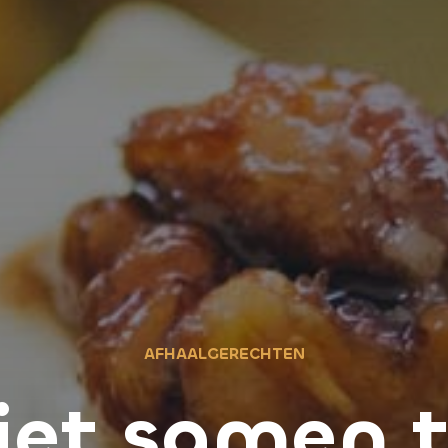
AFHAALGERECHTEN
iet samen t