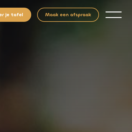
r je tafel
Maak een afspraak