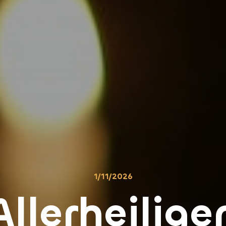
1
/
11
/
2026
Allerheilige