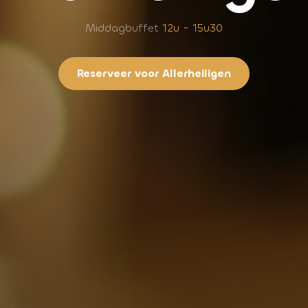
Middagbuffet
12u - 15u30
Reserveer voor
Allerheiligen