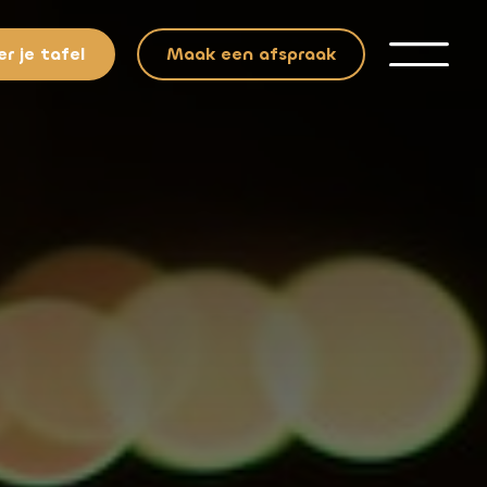
r je tafel
Maak een afspraak